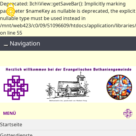
Deprecated: Ilch\View::getSaveBar(): Implicitly marking
Cookie-Einstellungen
parameter $nameKey as nullable is deprecated, the explicit
nullable type must be used instead in
/mnt/web423/c0/09/51096609/htdocs/application/libraries/
on line 55
Navigation
Toggle navigation
MENÜ
Startseite
Gottesdienste