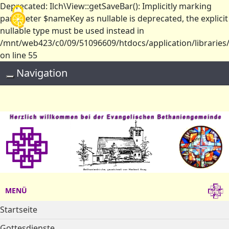
Deprecated: Ilch\View::getSaveBar(): Implicitly marking
Cookie-Einstellungen
parameter $nameKey as nullable is deprecated, the explicit
nullable type must be used instead in
/mnt/web423/c0/09/51096609/htdocs/application/libraries/
on line 55
Navigation
Toggle navigation
MENÜ
Startseite
Gottesdienste